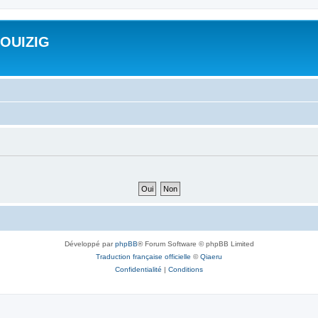
ROUIZIG
Développé par
phpBB
® Forum Software © phpBB Limited
Traduction française officielle
©
Qiaeru
Confidentialité
|
Conditions