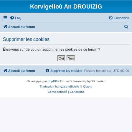
Korvigelloù An DROUIZIG
FAQ
Connexion
R
Accueil du forum
e
Supprimer les cookies
c
h
Êtes-vous sûr de vouloir supprimer les cookies de ce forum ?
e
r
c
Accueil du forum
Supprimer les cookies
Fuseau horaire sur
UTC+01:00
h
Développé par
phpBB
® Forum Software © phpBB Limited
e
Traduction française officielle
©
Qiaeru
r
Confidentialité
|
Conditions