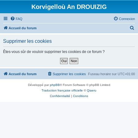
Korvigelloù An DROUIZIG
FAQ
Connexion
R
Accueil du forum
e
Supprimer les cookies
c
h
Êtes-vous sûr de vouloir supprimer les cookies de ce forum ?
e
r
c
Accueil du forum
Supprimer les cookies
Fuseau horaire sur
UTC+01:00
h
Développé par
phpBB
® Forum Software © phpBB Limited
e
Traduction française officielle
©
Qiaeru
r
Confidentialité
|
Conditions