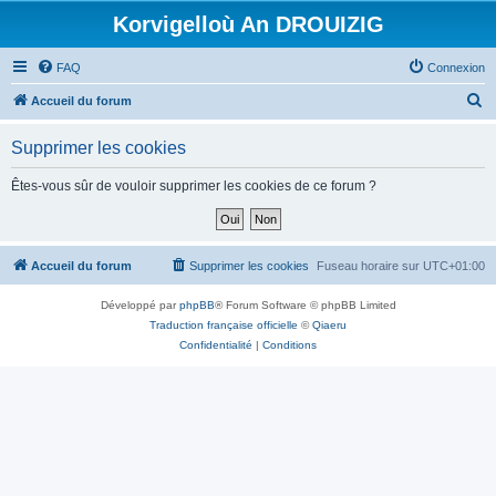
Korvigelloù An DROUIZIG
FAQ
Connexion
R
Accueil du forum
e
Supprimer les cookies
c
h
Êtes-vous sûr de vouloir supprimer les cookies de ce forum ?
e
r
c
Accueil du forum
Supprimer les cookies
Fuseau horaire sur
UTC+01:00
h
Développé par
phpBB
® Forum Software © phpBB Limited
e
Traduction française officielle
©
Qiaeru
r
Confidentialité
|
Conditions