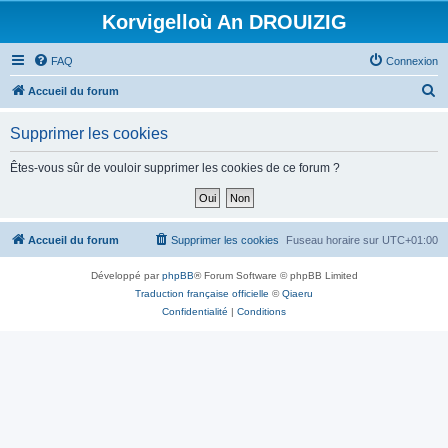
Korvigelloù An DROUIZIG
FAQ
Connexion
R
Accueil du forum
e
Supprimer les cookies
c
h
Êtes-vous sûr de vouloir supprimer les cookies de ce forum ?
e
r
c
Accueil du forum
Supprimer les cookies
Fuseau horaire sur
UTC+01:00
h
Développé par
phpBB
® Forum Software © phpBB Limited
e
Traduction française officielle
©
Qiaeru
r
Confidentialité
|
Conditions