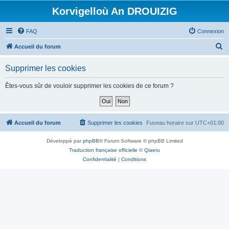
Korvigelloù An DROUIZIG
FAQ
Connexion
R
Accueil du forum
e
Supprimer les cookies
c
h
Êtes-vous sûr de vouloir supprimer les cookies de ce forum ?
e
r
c
Accueil du forum
Supprimer les cookies
Fuseau horaire sur
UTC+01:00
h
Développé par
phpBB
® Forum Software © phpBB Limited
e
Traduction française officielle
©
Qiaeru
r
Confidentialité
|
Conditions