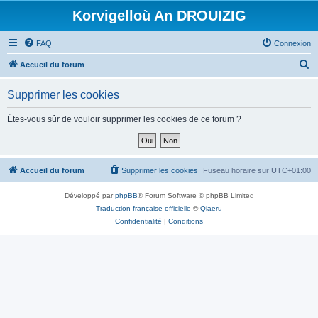
Korvigelloù An DROUIZIG
FAQ
Connexion
R
Accueil du forum
e
Supprimer les cookies
c
h
Êtes-vous sûr de vouloir supprimer les cookies de ce forum ?
e
r
c
Accueil du forum
Supprimer les cookies
Fuseau horaire sur
UTC+01:00
h
Développé par
phpBB
® Forum Software © phpBB Limited
e
Traduction française officielle
©
Qiaeru
r
Confidentialité
|
Conditions