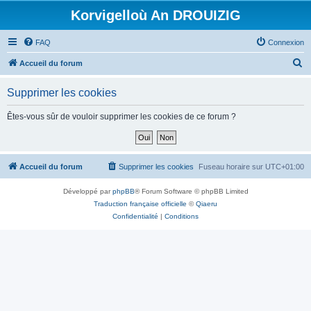
Korvigelloù An DROUIZIG
FAQ
Connexion
R
Accueil du forum
e
Supprimer les cookies
c
h
Êtes-vous sûr de vouloir supprimer les cookies de ce forum ?
e
r
c
Accueil du forum
Supprimer les cookies
Fuseau horaire sur
UTC+01:00
h
Développé par
phpBB
® Forum Software © phpBB Limited
e
Traduction française officielle
©
Qiaeru
r
Confidentialité
|
Conditions