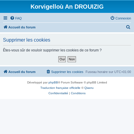
Korvigelloù An DROUIZIG
FAQ
Connexion
R
Accueil du forum
e
Supprimer les cookies
c
h
Êtes-vous sûr de vouloir supprimer les cookies de ce forum ?
e
r
c
Accueil du forum
Supprimer les cookies
Fuseau horaire sur
UTC+01:00
h
Développé par
phpBB
® Forum Software © phpBB Limited
e
Traduction française officielle
©
Qiaeru
r
Confidentialité
|
Conditions