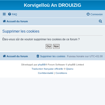
Korvigelloù An DROUIZIG
FAQ
Connexion
R
Accueil du forum
e
Supprimer les cookies
c
h
Êtes-vous sûr de vouloir supprimer les cookies de ce forum ?
e
r
c
Accueil du forum
Supprimer les cookies
Fuseau horaire sur
UTC+01:00
h
Développé par
phpBB
® Forum Software © phpBB Limited
e
Traduction française officielle
©
Qiaeru
r
Confidentialité
|
Conditions