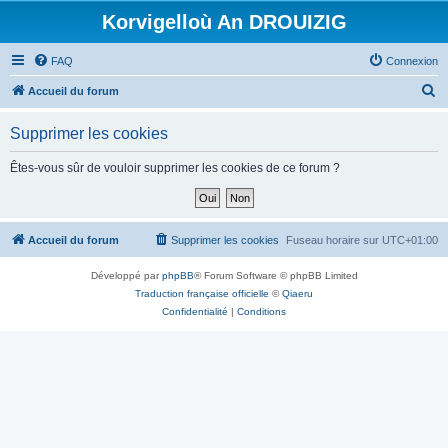
Korvigelloù An DROUIZIG
FAQ
Connexion
R
Accueil du forum
e
Supprimer les cookies
c
h
Êtes-vous sûr de vouloir supprimer les cookies de ce forum ?
e
r
c
Accueil du forum
Supprimer les cookies
Fuseau horaire sur
UTC+01:00
h
Développé par
phpBB
® Forum Software © phpBB Limited
e
Traduction française officielle
©
Qiaeru
r
Confidentialité
|
Conditions