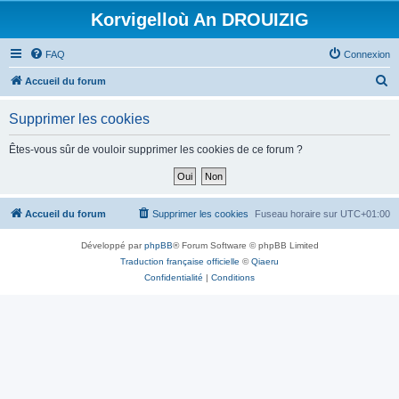
Korvigelloù An DROUIZIG
FAQ
Connexion
R
Accueil du forum
e
Supprimer les cookies
c
h
Êtes-vous sûr de vouloir supprimer les cookies de ce forum ?
e
r
c
Accueil du forum
Supprimer les cookies
Fuseau horaire sur
UTC+01:00
h
Développé par
phpBB
® Forum Software © phpBB Limited
e
Traduction française officielle
©
Qiaeru
r
Confidentialité
|
Conditions