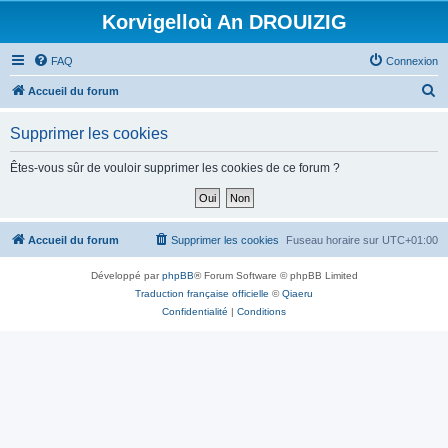
Korvigelloù An DROUIZIG
FAQ
Connexion
R
Accueil du forum
e
Supprimer les cookies
c
h
Êtes-vous sûr de vouloir supprimer les cookies de ce forum ?
e
r
c
Accueil du forum
Supprimer les cookies
Fuseau horaire sur
UTC+01:00
h
Développé par
phpBB
® Forum Software © phpBB Limited
e
Traduction française officielle
©
Qiaeru
r
Confidentialité
|
Conditions