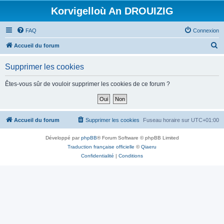
Korvigelloù An DROUIZIG
FAQ
Connexion
R
Accueil du forum
e
Supprimer les cookies
c
h
Êtes-vous sûr de vouloir supprimer les cookies de ce forum ?
e
r
c
Accueil du forum
Supprimer les cookies
Fuseau horaire sur
UTC+01:00
h
Développé par
phpBB
® Forum Software © phpBB Limited
e
Traduction française officielle
©
Qiaeru
r
Confidentialité
|
Conditions