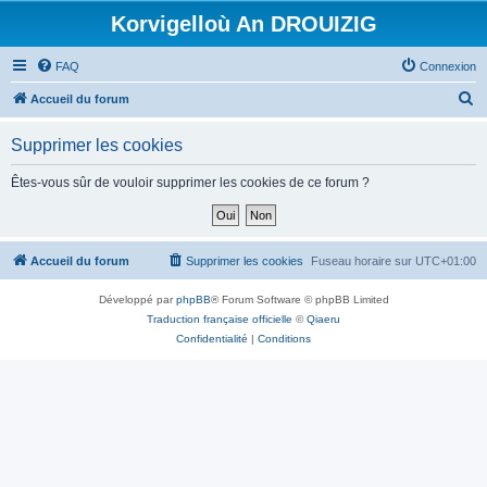
Korvigelloù An DROUIZIG
FAQ
Connexion
R
Accueil du forum
e
Supprimer les cookies
c
h
Êtes-vous sûr de vouloir supprimer les cookies de ce forum ?
e
r
c
Accueil du forum
Supprimer les cookies
Fuseau horaire sur
UTC+01:00
h
Développé par
phpBB
® Forum Software © phpBB Limited
e
Traduction française officielle
©
Qiaeru
r
Confidentialité
|
Conditions