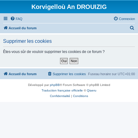
Korvigelloù An DROUIZIG
FAQ
Connexion
R
Accueil du forum
e
Supprimer les cookies
c
h
Êtes-vous sûr de vouloir supprimer les cookies de ce forum ?
e
r
c
Accueil du forum
Supprimer les cookies
Fuseau horaire sur
UTC+01:00
h
Développé par
phpBB
® Forum Software © phpBB Limited
e
Traduction française officielle
©
Qiaeru
r
Confidentialité
|
Conditions