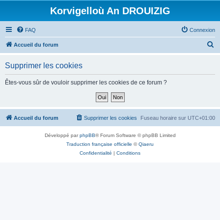
Korvigelloù An DROUIZIG
FAQ
Connexion
R
Accueil du forum
e
Supprimer les cookies
c
h
Êtes-vous sûr de vouloir supprimer les cookies de ce forum ?
e
r
c
Accueil du forum
Supprimer les cookies
Fuseau horaire sur
UTC+01:00
h
Développé par
phpBB
® Forum Software © phpBB Limited
e
Traduction française officielle
©
Qiaeru
r
Confidentialité
|
Conditions