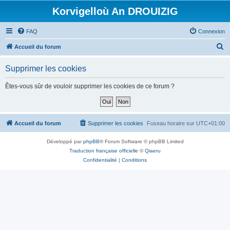
Korvigelloù An DROUIZIG
FAQ
Connexion
R
Accueil du forum
e
Supprimer les cookies
c
h
Êtes-vous sûr de vouloir supprimer les cookies de ce forum ?
e
r
c
Accueil du forum
Supprimer les cookies
Fuseau horaire sur
UTC+01:00
h
Développé par
phpBB
® Forum Software © phpBB Limited
e
Traduction française officielle
©
Qiaeru
r
Confidentialité
|
Conditions