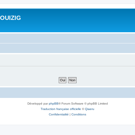
ROUIZIG
Développé par
phpBB
® Forum Software © phpBB Limited
Traduction française officielle
©
Qiaeru
Confidentialité
|
Conditions