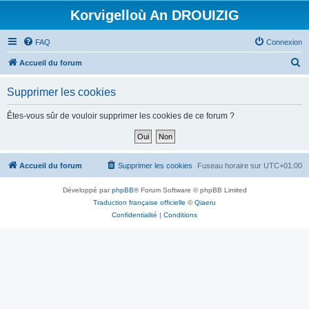
Korvigelloù An DROUIZIG
FAQ
Connexion
R
Accueil du forum
e
Supprimer les cookies
c
h
Êtes-vous sûr de vouloir supprimer les cookies de ce forum ?
e
r
c
Accueil du forum
Supprimer les cookies
Fuseau horaire sur
UTC+01:00
h
Développé par
phpBB
® Forum Software © phpBB Limited
e
Traduction française officielle
©
Qiaeru
r
Confidentialité
|
Conditions