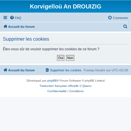
Korvigelloù An DROUIZIG
FAQ
Connexion
R
Accueil du forum
e
Supprimer les cookies
c
h
Êtes-vous sûr de vouloir supprimer les cookies de ce forum ?
e
r
c
Accueil du forum
Supprimer les cookies
Fuseau horaire sur
UTC+01:00
h
Développé par
phpBB
® Forum Software © phpBB Limited
e
Traduction française officielle
©
Qiaeru
r
Confidentialité
|
Conditions