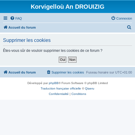
Korvigelloù An DROUIZIG
FAQ
Connexion
R
Accueil du forum
e
Supprimer les cookies
c
h
Êtes-vous sûr de vouloir supprimer les cookies de ce forum ?
e
r
c
Accueil du forum
Supprimer les cookies
Fuseau horaire sur
UTC+01:00
h
Développé par
phpBB
® Forum Software © phpBB Limited
e
Traduction française officielle
©
Qiaeru
r
Confidentialité
|
Conditions