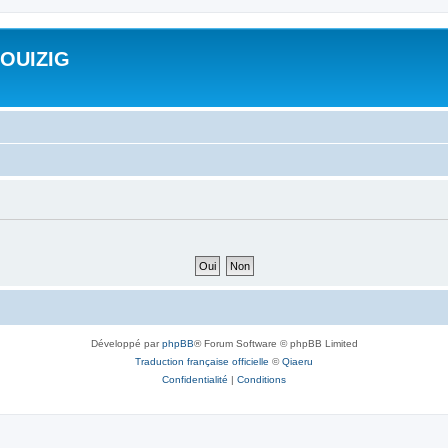
ROUIZIG
Développé par
phpBB
® Forum Software © phpBB Limited
Traduction française officielle
©
Qiaeru
Confidentialité
|
Conditions