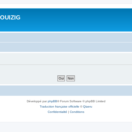
ROUIZIG
Développé par
phpBB
® Forum Software © phpBB Limited
Traduction française officielle
©
Qiaeru
Confidentialité
|
Conditions