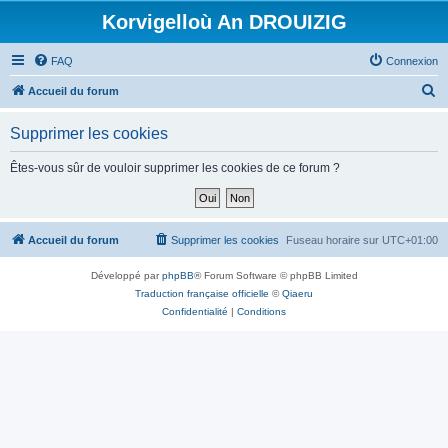
Korvigelloù An DROUIZIG
FAQ
Connexion
R
Accueil du forum
e
Supprimer les cookies
c
h
Êtes-vous sûr de vouloir supprimer les cookies de ce forum ?
e
r
c
Accueil du forum
Supprimer les cookies
Fuseau horaire sur
UTC+01:00
h
Développé par
phpBB
® Forum Software © phpBB Limited
e
Traduction française officielle
©
Qiaeru
r
Confidentialité
|
Conditions