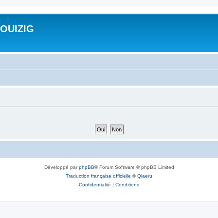
ROUIZIG
Développé par
phpBB
® Forum Software © phpBB Limited
Traduction française officielle
©
Qiaeru
Confidentialité
|
Conditions