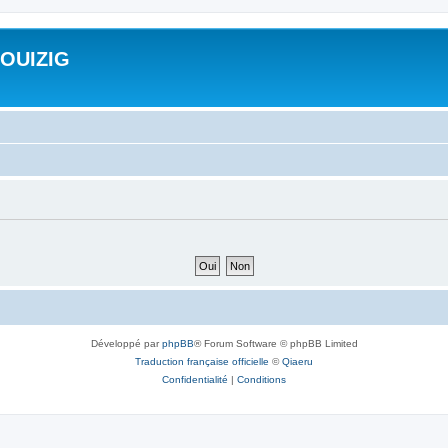
ROUIZIG
Développé par
phpBB
® Forum Software © phpBB Limited
Traduction française officielle
©
Qiaeru
Confidentialité
|
Conditions