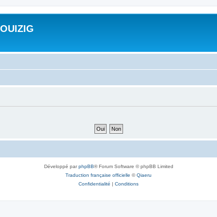
ROUIZIG
Développé par
phpBB
® Forum Software © phpBB Limited
Traduction française officielle
©
Qiaeru
Confidentialité
|
Conditions