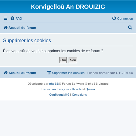
Korvigelloù An DROUIZIG
FAQ
Connexion
R
Accueil du forum
e
Supprimer les cookies
c
h
Êtes-vous sûr de vouloir supprimer les cookies de ce forum ?
e
r
c
Accueil du forum
Supprimer les cookies
Fuseau horaire sur
UTC+01:00
h
Développé par
phpBB
® Forum Software © phpBB Limited
e
Traduction française officielle
©
Qiaeru
r
Confidentialité
|
Conditions