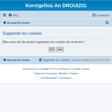
Korvigelloù An DROUIZIG
FAQ
Connexion
R
Accueil du forum
e
Supprimer les cookies
c
h
Êtes-vous sûr de vouloir supprimer les cookies de ce forum ?
e
r
c
Accueil du forum
Supprimer les cookies
Fuseau horaire sur
UTC+01:00
h
Développé par
phpBB
® Forum Software © phpBB Limited
e
Traduction française officielle
©
Qiaeru
r
Confidentialité
|
Conditions