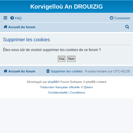
Korvigelloù An DROUIZIG
FAQ
Connexion
R
Accueil du forum
e
Supprimer les cookies
c
h
Êtes-vous sûr de vouloir supprimer les cookies de ce forum ?
e
r
c
Accueil du forum
Supprimer les cookies
Fuseau horaire sur
UTC+01:00
h
Développé par
phpBB
® Forum Software © phpBB Limited
e
Traduction française officielle
©
Qiaeru
r
Confidentialité
|
Conditions