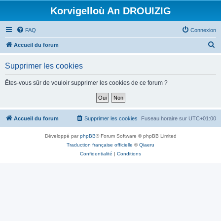
Korvigelloù An DROUIZIG
FAQ
Connexion
R
Accueil du forum
e
Supprimer les cookies
c
h
Êtes-vous sûr de vouloir supprimer les cookies de ce forum ?
e
r
c
Accueil du forum
Supprimer les cookies
Fuseau horaire sur
UTC+01:00
h
Développé par
phpBB
® Forum Software © phpBB Limited
e
Traduction française officielle
©
Qiaeru
r
Confidentialité
|
Conditions