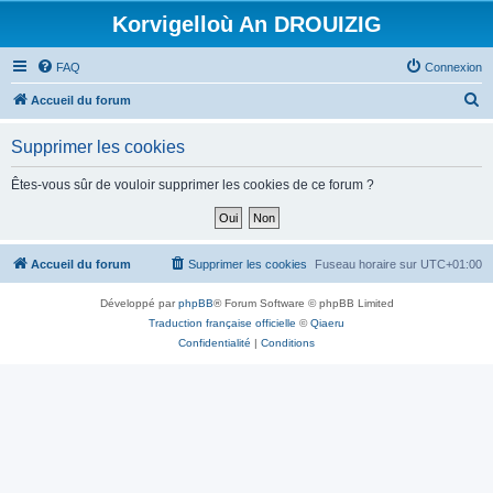
Korvigelloù An DROUIZIG
FAQ
Connexion
R
Accueil du forum
e
Supprimer les cookies
c
h
Êtes-vous sûr de vouloir supprimer les cookies de ce forum ?
e
r
c
Accueil du forum
Supprimer les cookies
Fuseau horaire sur
UTC+01:00
h
Développé par
phpBB
® Forum Software © phpBB Limited
e
Traduction française officielle
©
Qiaeru
r
Confidentialité
|
Conditions