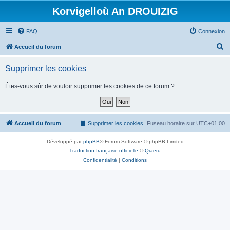
Korvigelloù An DROUIZIG
FAQ
Connexion
R
Accueil du forum
e
Supprimer les cookies
c
h
Êtes-vous sûr de vouloir supprimer les cookies de ce forum ?
e
r
c
Accueil du forum
Supprimer les cookies
Fuseau horaire sur
UTC+01:00
h
Développé par
phpBB
® Forum Software © phpBB Limited
e
Traduction française officielle
©
Qiaeru
r
Confidentialité
|
Conditions