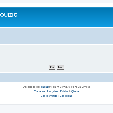
ROUIZIG
Développé par
phpBB
® Forum Software © phpBB Limited
Traduction française officielle
©
Qiaeru
Confidentialité
|
Conditions