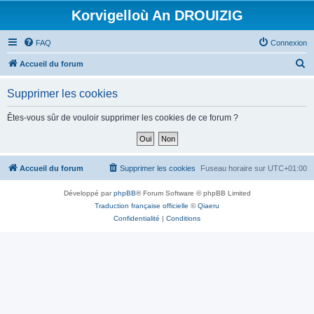
Korvigelloù An DROUIZIG
FAQ
Connexion
R
Accueil du forum
e
Supprimer les cookies
c
h
Êtes-vous sûr de vouloir supprimer les cookies de ce forum ?
e
r
c
Accueil du forum
Supprimer les cookies
Fuseau horaire sur
UTC+01:00
h
Développé par
phpBB
® Forum Software © phpBB Limited
e
Traduction française officielle
©
Qiaeru
r
Confidentialité
|
Conditions