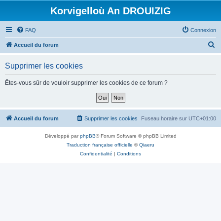
Korvigelloù An DROUIZIG
FAQ
Connexion
R
Accueil du forum
e
Supprimer les cookies
c
h
Êtes-vous sûr de vouloir supprimer les cookies de ce forum ?
e
r
c
Accueil du forum
Supprimer les cookies
Fuseau horaire sur
UTC+01:00
h
Développé par
phpBB
® Forum Software © phpBB Limited
e
Traduction française officielle
©
Qiaeru
r
Confidentialité
|
Conditions