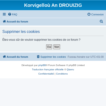
Korvigelloù An DROUIZIG
FAQ
Connexion
R
Accueil du forum
e
Supprimer les cookies
c
h
Êtes-vous sûr de vouloir supprimer les cookies de ce forum ?
e
r
c
Accueil du forum
Supprimer les cookies
Fuseau horaire sur
UTC+01:00
h
Développé par
phpBB
® Forum Software © phpBB Limited
e
Traduction française officielle
©
Qiaeru
r
Confidentialité
|
Conditions