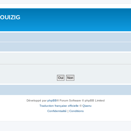
ROUIZIG
Développé par
phpBB
® Forum Software © phpBB Limited
Traduction française officielle
©
Qiaeru
Confidentialité
|
Conditions