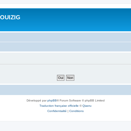
ROUIZIG
Développé par
phpBB
® Forum Software © phpBB Limited
Traduction française officielle
©
Qiaeru
Confidentialité
|
Conditions