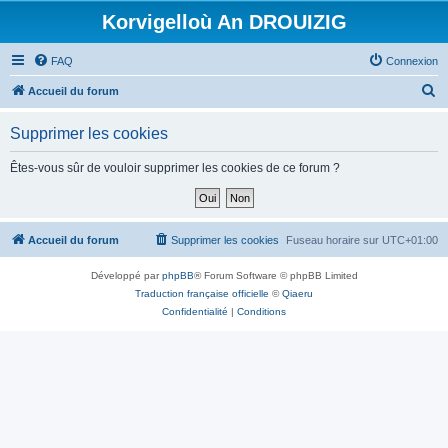
Korvigelloù An DROUIZIG
FAQ
Connexion
R
Accueil du forum
e
Supprimer les cookies
c
h
Êtes-vous sûr de vouloir supprimer les cookies de ce forum ?
e
r
c
Accueil du forum
Supprimer les cookies
Fuseau horaire sur
UTC+01:00
h
Développé par
phpBB
® Forum Software © phpBB Limited
e
Traduction française officielle
©
Qiaeru
r
Confidentialité
|
Conditions