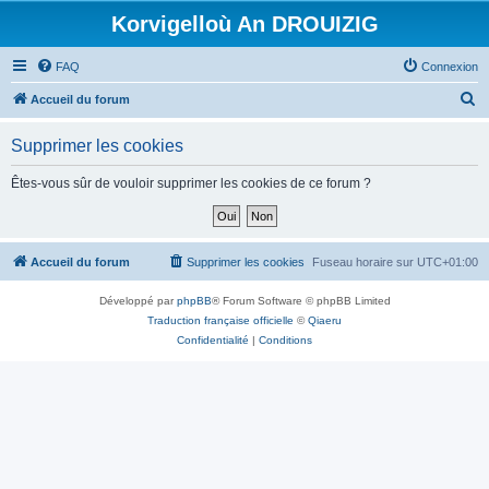
Korvigelloù An DROUIZIG
FAQ
Connexion
R
Accueil du forum
e
Supprimer les cookies
c
h
Êtes-vous sûr de vouloir supprimer les cookies de ce forum ?
e
r
c
Accueil du forum
Supprimer les cookies
Fuseau horaire sur
UTC+01:00
h
Développé par
phpBB
® Forum Software © phpBB Limited
e
Traduction française officielle
©
Qiaeru
r
Confidentialité
|
Conditions