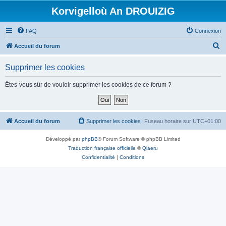
Korvigelloù An DROUIZIG
FAQ
Connexion
R
Accueil du forum
e
Supprimer les cookies
c
h
Êtes-vous sûr de vouloir supprimer les cookies de ce forum ?
e
r
c
Accueil du forum
Supprimer les cookies
Fuseau horaire sur
UTC+01:00
h
Développé par
phpBB
® Forum Software © phpBB Limited
e
Traduction française officielle
©
Qiaeru
r
Confidentialité
|
Conditions