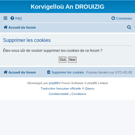
Korvigelloù An DROUIZIG
FAQ
Connexion
R
Accueil du forum
e
Supprimer les cookies
c
h
Êtes-vous sûr de vouloir supprimer les cookies de ce forum ?
e
r
c
Accueil du forum
Supprimer les cookies
Fuseau horaire sur
UTC+01:00
h
Développé par
phpBB
® Forum Software © phpBB Limited
e
Traduction française officielle
©
Qiaeru
r
Confidentialité
|
Conditions