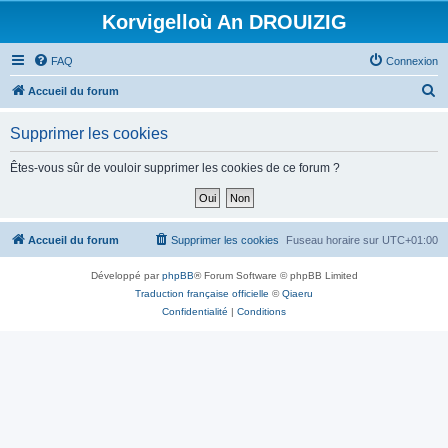
Korvigelloù An DROUIZIG
FAQ
Connexion
R
Accueil du forum
e
Supprimer les cookies
c
h
Êtes-vous sûr de vouloir supprimer les cookies de ce forum ?
e
r
c
Accueil du forum
Supprimer les cookies
Fuseau horaire sur
UTC+01:00
h
Développé par
phpBB
® Forum Software © phpBB Limited
e
Traduction française officielle
©
Qiaeru
r
Confidentialité
|
Conditions