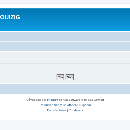
ROUIZIG
Développé par
phpBB
® Forum Software © phpBB Limited
Traduction française officielle
©
Qiaeru
Confidentialité
|
Conditions