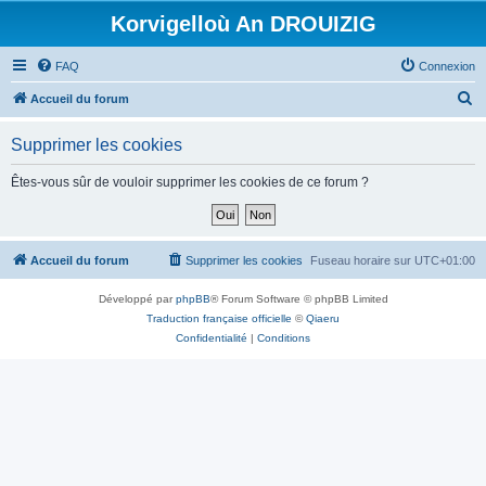
Korvigelloù An DROUIZIG
FAQ
Connexion
R
Accueil du forum
e
Supprimer les cookies
c
h
Êtes-vous sûr de vouloir supprimer les cookies de ce forum ?
e
r
c
Accueil du forum
Supprimer les cookies
Fuseau horaire sur
UTC+01:00
h
Développé par
phpBB
® Forum Software © phpBB Limited
e
Traduction française officielle
©
Qiaeru
r
Confidentialité
|
Conditions