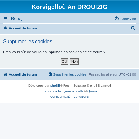
Korvigelloù An DROUIZIG
FAQ
Connexion
R
Accueil du forum
e
Supprimer les cookies
c
h
Êtes-vous sûr de vouloir supprimer les cookies de ce forum ?
e
r
c
Accueil du forum
Supprimer les cookies
Fuseau horaire sur
UTC+01:00
h
Développé par
phpBB
® Forum Software © phpBB Limited
e
Traduction française officielle
©
Qiaeru
r
Confidentialité
|
Conditions