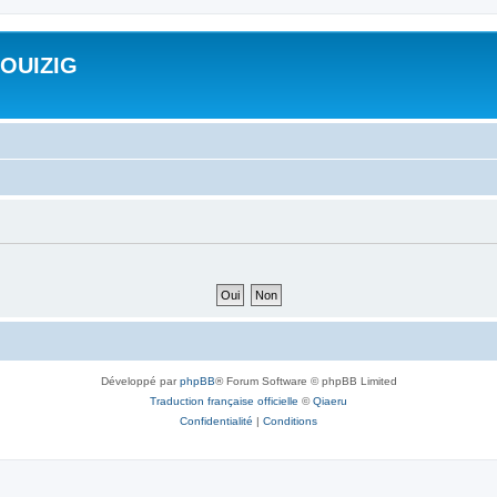
ROUIZIG
Développé par
phpBB
® Forum Software © phpBB Limited
Traduction française officielle
©
Qiaeru
Confidentialité
|
Conditions