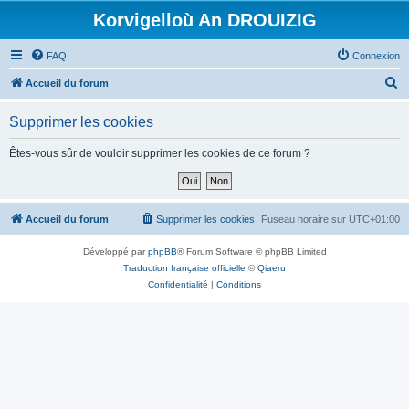
Korvigelloù An DROUIZIG
FAQ
Connexion
R
Accueil du forum
e
Supprimer les cookies
c
h
Êtes-vous sûr de vouloir supprimer les cookies de ce forum ?
e
r
c
Accueil du forum
Supprimer les cookies
Fuseau horaire sur
UTC+01:00
h
Développé par
phpBB
® Forum Software © phpBB Limited
e
Traduction française officielle
©
Qiaeru
r
Confidentialité
|
Conditions